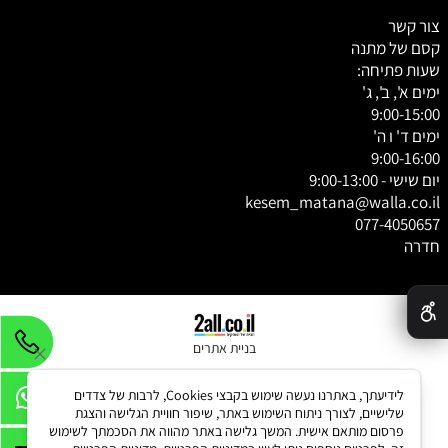
צור קשר
קסם של מתנה
שעות פתיחה:
ימים א', ב', ג'
9:00-15:00
ימים ד' ו ה'
9:00-16:00
יום שישי - 9:00-13:00
kesem_matana@walla.co.il
077-4050657
חדרה
✕
בניית אתרים
לידיעתך, באתרנו נעשה שימוש בקבצי Cookies, לרבות של צדדים
שלישיים, לצורך ניתוח השימוש באתר, שיפור חוויית הגלישה והצגת
פרסום מותאם אישית. המשך גלישה באתר מהווה את הסכמתך לשימוש