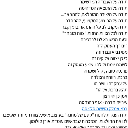
תודה על העבודה המרשימה
תודה על התוצאה המדהימה
תודה על היצירה המופלאה, להתפאר
...
תודה על הביצוע המקצועי, להתהדר
תודה מקרב לב על ההתראה בזמן קצר
תודה לכל הצוות החנות "צוות מובחר"
וכעת הרשו נא לנו לברכיכם:
"יבורך העסק הזה
מפי נביא וגם חוזה
כי כן יצווה אלוקינו זה
לשמרו יומם ולילה וישמע מעסק זה
פרנסה טובה , קול ושמחה
ברכה, רווחה והצלחה
על עסק זה ויושביהו
תהא ברכת אליהו"
אמן כן יהי רצון.
עיריית חדרה - אגף ההנדסה
בנצ'אמלק מששה סלמסה
תודה ענקית לחנות "קסם של מתנה" בעיצוב אישי,לצוות המיוחד שעיצבו
לנו את החולצות והמזכרות שבראשם עומדת אורן סולומון.
הנשיא ויצמן 71 חדרה 077-4050657