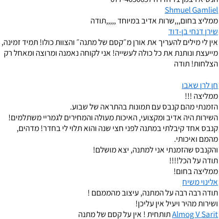
Shmuel Gamliel
ממליצ בחום,,,שרות אדיב במיוחד ,,,,,תודה
שירן דנחי בן-דוד
אין לי מילים להעריך את אורן מ״קסם של מתנה״ והצוות כולו! תמיד זמינה,
מייעצת ונותנת את כל כולה לעשייה! אני לקוחה נאמנה ומרוצה ומאחל רק
הצלחות! תודה
חן לרן שאבו
ממליצה !!!
הזמנתי מהם קנבס עם תמונות בהתראה של שבוע.
השירות היה אדיב ומקצועי, האיכות מעולה והמחירים לגמריי משתלמים!
קנבס אחד קיבלתי במתנה לפני חצי שנה והוא תלוי לי בחדר! מדהים,
מהמם ואיכותי.
והקנבס שהזמנתי אני למתנה, יצא מושלם!
תודה על הכל!!!!
ממליצה בחום!
אלינוי משיח
תודה רבה רבה על המתנה, עיצוב מהממםם !
ושירות מהיר ויעיל אין עליכן!
Almog V Sarit
תותחית ! אין על קסם של מתנה